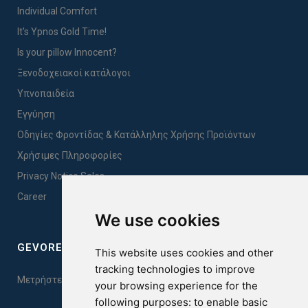
Individual Comfort
It's Ypnos Gold Time!
Is your pillow Innocent?
Ξενοδοχειακοί κατάλογοι
Υπνοπαιδεία
Εγγύηση
Οδηγίες Φροντίδας & Κατάλληλης Χρήσης Προϊόντων
Χρήσιμες Πληροφορίες
Privacy Notice Sales
Career
We use cookies
GEVOREST SLEEP QUALITY INDEX
This website uses cookies and other
tracking technologies to improve
Μετρήστε την ποιότητα του ύπνου σας. Κάντε το τεστ εδώ!
your browsing experience for the
following purposes:
to enable basic