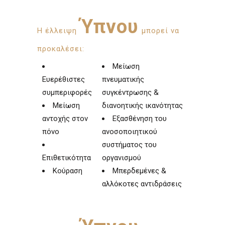
Ύπνου
Η έλλειψη
μπορεί να
προκαλέσει:
Μείωση
Ευερέθιστες
πνευματικής
συμπεριφορές
συγκέντρωσης &
Μείωση
διανοητικής ικανότητας
αντοχής στον
Εξασθένηση του
πόνο
ανοσοποιητικού
συστήματος του
Επιθετικότητα
οργανισμού
Κούραση
Μπερδεμένες &
αλλόκοτες αντιδράσεις