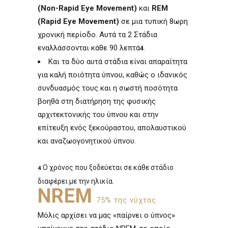
(Non-Rapid Eye Movement)
και
REM
(Rapid Eye Movement)
σε μια τυπική 8ωρη
χρονική περίοδο. Αυτά τα 2 Στάδια
εναλλάσσονται κάθε 90 λεπτά
.
4
Και τα δύο αυτά στάδια είναι απαραίτητα
για καλή ποιότητα ύπνου, καθώς ο ιδανικός
συνδυασμός τους και η σωστή ποσότητα
βοηθά στη διατήρηση της φυσικής
αρχιτεκτονικής του ύπνου και στην
επίτευξη ενός ξεκούραστου, απολαυστικού
και αναζωογονητικού ύπνου.
Ο χρόνος που ξοδεύεται σε κάθε στάδιο
4
διαφέρει με την ηλικία.
NREM
75% της νύχτας
Μόλις αρχίσει να μας «παίρνει ο ύπνος»