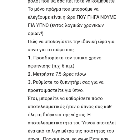
ρολόι που θα σας πει πότε να κοιμηθείτε.
Το μόνο πράγμα που μπορούμε να
ελέγξουμε είναι η ώρα ΠΟΥ ΠΗΓΑΙΝΟΥΜΕ
ΓΙΑ ΥΠΝΟ (εντός λογικών χρονικών
ορίων!).
Πώς να υπολογίσετε την ιδανική ώρα για
ύπνο για το σώμα σας:
1.
Προσδιορίστε τον τυπικό χρόνο
αφύπνισης (π.χ. 6 π.μ.)
2.
Μετρήστε 7,5 ώρες πίσω
3.
Ρυθμίστε το ξυπνητήρι σας για να
προετοιμαστείτε για ύπνο.
Έτσι, μπορείτε να καθορίσετε πόσο
αποτελεσματικός ήταν ο ύπνος σας καθ’
όλη τη διάρκεια της νύχτας. Η
αποτελεσματικότητα του Ύπνου αποτελεί
ένα από τα λίγα μέτρα της ποιότητας του
ύπνου. Προκειμένου να γνωρίζετε εάν