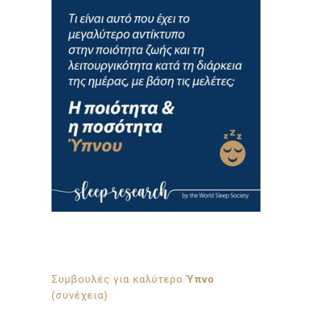
Συμβουλές για καλύτερο
Ύπνο
(συνέχεια)