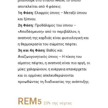
μπαίνουμε στο στάδιο NREM, το οποίο
αποτελείται από 4 φάσεις:
1η Φάση:
Ελαφρύς ύπνος – Μεταξύ ύπνου
και ξύπνου.
2η Φάση:
Προθάλαμος του ύπνου –
«Αποδέσμευση» από το περιβάλλον, η
αναπνοή της καρδιάς είναι φυσιολογική και
η θερμοκρασία του σώματος πέφτει.
3η και 4η Φάση:
Βαθύς και
Αναζωογονητικός ύπνος – Η πίεση του
αίματος πέφτει, η αναπνοή είναι πιο αργή, οι
μύες χαλαρώνουν, η ενέργεια επανέρχεται
και οι ορμόνες απελευθερώνονται
προωθώντας τη διαδικασίας της ανάπτυξης.
REM
5
25% της νύχτας