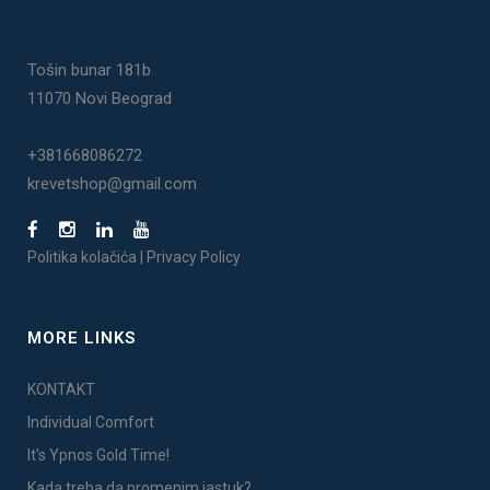
Tošin bunar 181b
11070 Novi Beograd
+381668086272
krevetshop@gmail.com
Politika kolačića
|
Privacy Policy
MORE LINKS
KONTAKT
Individual Comfort
It's Ypnos Gold Time!
Kada treba da promenim jastuk?