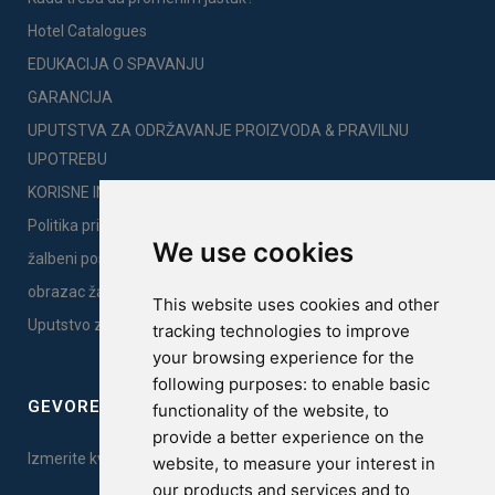
Hotel Catalogues
EDUKACIJA O SPAVANJU
GARANCIJA
UPUTSTVA ZA ODRŽAVANJE PROIZVODA & PRAVILNU
UPOTREBU
KORISNE INFORMACIJE
Politika privatnosti
We use cookies
žalbeni postupak
obrazac žalbe
This website uses cookies and other
Uputstvo za montažu
tracking technologies to improve
your browsing experience for the
following purposes:
to enable basic
GEVOREST SLEEP QUALITY INDEX
functionality of the website
,
to
provide a better experience on the
Izmerite kvalitet vašeg sna. Uradite test ovde!
website
,
to measure your interest in
our products and services and to