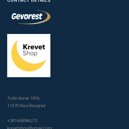
CONTACT DETAILS
Tošin bunar 181b
11070 Novi Beograd
+381668086272
krevetshop@gmail.com