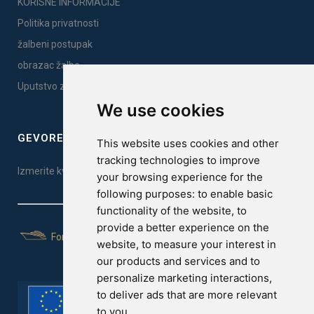
KORISNE INFORMACIJE
Politika privatnosti
žalbeni postupak
obrazac žalbe
Uputstvo za montažu
We use cookies
GEVOREST SLEEP QUALITY INDEX
This website uses cookies and other
tracking technologies to improve
Izmerite kvalitet vašeg sna. Uradite test ovde!
your browsing experience for the
following purposes:
to enable basic
functionality of the website
,
to
provide a better experience on the
For Yachts
website
,
to measure your interest in
our products and services and to
personalize marketing interactions
,
to deliver ads that are more relevant
to you
.