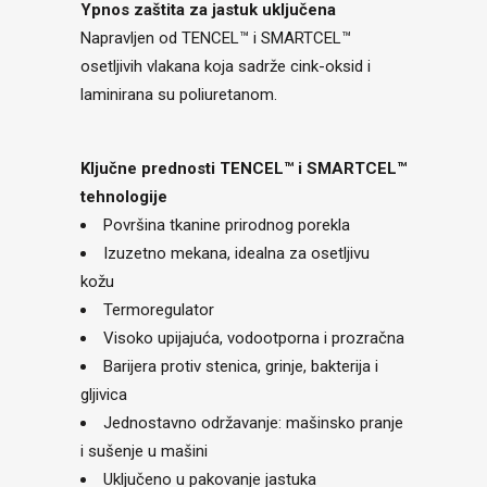
Ypnos zaštita za jastuk uključena
Napravljen od TENCEL™ i SMARTCEL™
osetljivih vlakana koja sadrže cink-oksid i
laminirana su poliuretanom.
Ključne prednosti TENCEL™ i SMARTCEL™
tehnologije
Površina tkanine prirodnog porekla
Izuzetno mekana, idealna za osetljivu
kožu
Termoregulator
Visoko upijajuća, vodootporna i prozračna
Barijera protiv stenica, grinje, bakterija i
gljivica
Jednostavno održavanje: mašinsko pranje
i sušenje u mašini
Uključeno u pakovanje jastuka