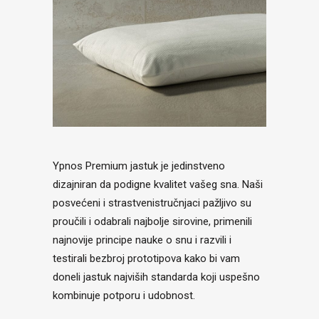
Ypnos Premium jastuk je jedinstveno
dizajniran da podigne kvalitet vašeg sna. Naši
posvećeni i strastvenistručnjaci pažljivo su
proučili i odabrali najbolje sirovine, primenili
najnovije principe nauke o snu i razvili i
testirali bezbroj prototipova kako bi vam
doneli jastuk najviših standarda koji uspešno
kombinuje potporu i udobnost.