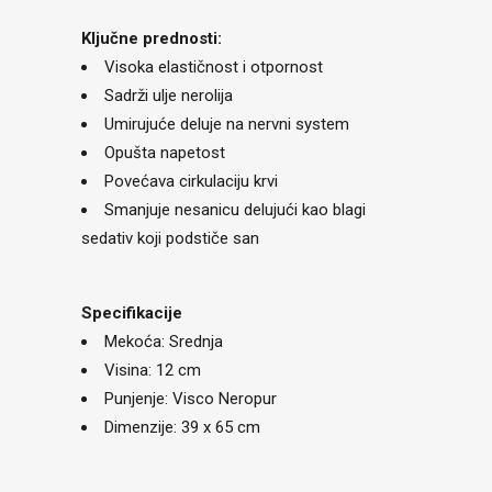
Ključne prednosti:
Visoka elastičnost i otpornost
Sadrži ulje nerolija
Umirujuće deluje na nervni system
Opušta napetost
Povećava cirkulaciju krvi
Smanjuje nesanicu delujući kao blagi
sedativ koji podstiče san
Specifikacije
Mekoća: Srednja
Visina: 12 cm
Punjenje: Visco Neropur
Dimenzije: 39 x 65 cm