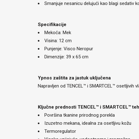
Smanjuje nesanicu delujući kao blagi sedativ k
Specifikacije
Mekoća: Mek
Visina: 12 cm
Punjenje: Visco Neropur
Dimenzije: 39 x 65 cm
Ypnos zaštita za jastuk uključena
Napravljen od TENCEL™ i SMARTCEL™ osetljivih vla
Ključne prednosti TENCEL™ i SMARTCEL™ teh
Površina tkanine prirodnog porekla
Izuzetno mekana, idealna za osetljivu kožu
Termoregulator