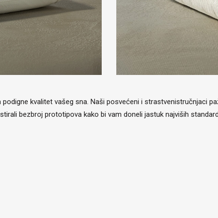
odigne kvalitet vašeg sna. Naši posvećeni i strastvenistručnjaci pažlji
i testirali bezbroj prototipova kako bi vam doneli jastuk najviših stan