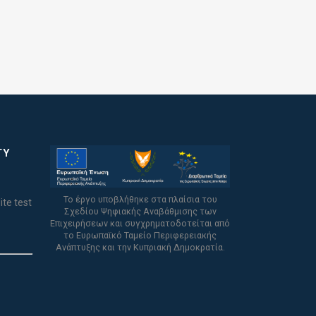
TY
Το έργο υποβλήθηκε στα πλαίσια του
ite test
Σχεδίου Ψηφιακής Αναβάθμισης των
Επιχειρήσεων και συγχρηματοδοτείται από
το Ευρωπαϊκό Ταμείο Περιφερειακής
Ανάπτυξης και την Κυπριακή Δημοκρατία.