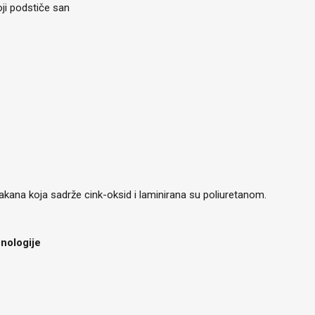
oji podstiče san
kana koja sadrže cink-oksid i laminirana su poliuretanom.
nologije