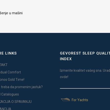
šenje u mašini
E LINKS
GEVOREST SLEEP QUALI
INDEX
TAKT
Izmerite kvalitet vašeg sna. Urad
vidual Comfort
ovde!
Ypnos Gold Time!
 treba da promenim jastuk?
l Catalogues
For Yachts
KACIJA O SPAVANJU
ANCIJA