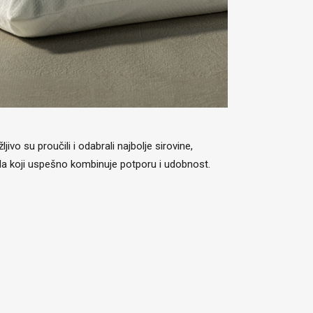
vo su proučili i odabrali najbolje sirovine,
darda koji uspešno kombinuje potporu i udobnost.