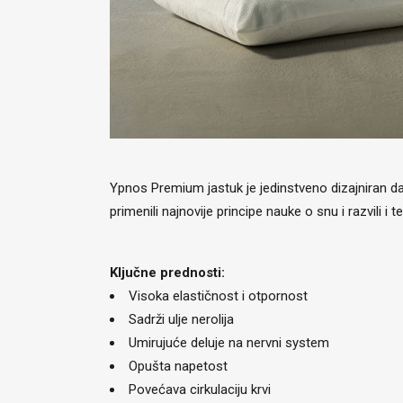
Ypnos Premium jastuk je jedinstveno dizajniran da p
primenili najnovije principe nauke o snu i razvili 
Ključne prednosti:
Visoka elastičnost i otpornost
Sadrži ulje nerolija
Umirujuće deluje na nervni system
Opušta napetost
Povećava cirkulaciju krvi