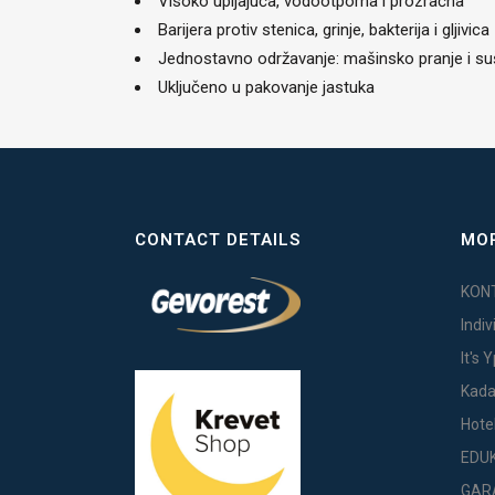
Visoko upijajuća, vodootporna i prozračna
Barijera protiv stenica, grinje, bakterija i gljivica
Jednostavno održavanje: mašinsko pranje i su
Uključeno u pakovanje jastuka
CONTACT DETAILS
MOR
KON
Indi
It's 
Kada
Hote
EDU
GAR