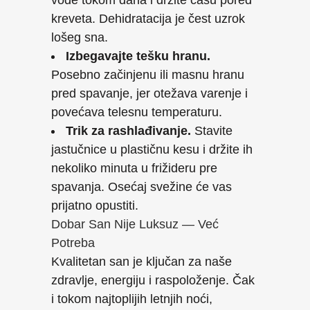
vode tokom dana i držite čašu pored
kreveta. Dehidratacija je čest uzrok
lošeg sna.
Izbegavajte tešku hranu.
Posebno začinjenu ili masnu hranu
pred spavanje, jer otežava varenje i
povećava telesnu temperaturu.
Trik za rashlađivanje.
Stavite
jastučnice u plastičnu kesu i držite ih
nekoliko minuta u frižideru pre
spavanja. Osećaj svežine će vas
prijatno opustiti.
Dobar San Nije Luksuz — Već
Potreba
Kvalitetan san je ključan za naše
zdravlje, energiju i raspoloženje. Čak
i tokom najtoplijih letnjih noći,