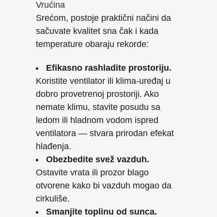
Vrućina
Srećom, postoje praktični načini da
sačuvate kvalitet sna čak i kada
temperature obaraju rekorde:
Efikasno rashladite prostoriju.
Koristite ventilator ili klima-uređaj u
dobro provetrenoj prostoriji. Ako
nemate klimu, stavite posudu sa
ledom ili hladnom vodom ispred
ventilatora — stvara prirodan efekat
hlađenja.
Obezbedite svež vazduh.
Ostavite vrata ili prozor blago
otvorene kako bi vazduh mogao da
cirkuliše.
Smanjite toplinu od sunca.