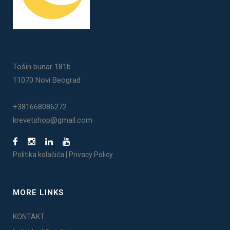
Tošin bunar 181b
11070 Novi Beograd
+381668086272
krevetshop@gmail.com
Politika kolačića
|
Privacy Policy
MORE LINKS
KONTAKT