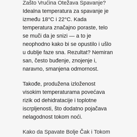
Zašto Vrućina Otežava Spavanje?
Idealna temperatura za spavanje je
između 18°C i 22°C. Kada
temperatura značajno poraste, telo
se muči da je snizi — a to je
neophodno kako bi se opustilo i ušlo
u dublje faze sna. Rezultat? Nemiran
san, često buđenje, znojenje i,
naravno, smanjena odmornost.
Takođe, produžena izloženost
visokim temperaturama povećava
rizik od dehidratacije i toplotne
iscrpljenosti, što dodatno pojačava
nelagodnost tokom noći.
Kako da Spavate Bolje Čak i Tokom