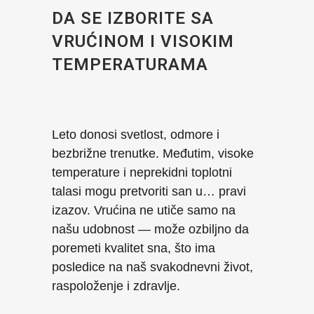
DA SE IZBORITE SA
VRUĆINOM I VISOKIM
TEMPERATURAMA
Leto donosi svetlost, odmore i
bezbrižne trenutke. Međutim, visoke
temperature i neprekidni toplotni
talasi mogu pretvoriti san u… pravi
izazov. Vrućina ne utiče samo na
našu udobnost — može ozbiljno da
poremeti kvalitet sna, što ima
posledice na naš svakodnevni život,
raspoloženje i zdravlje.