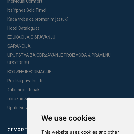
Individual Comfort
It's Ypnos Gold Time!
Kada treba da promenim jastuk?
Hotel Catalogues
EDUKACIJA O SPAVANJU
GARANCIJA
UPUTSTVA ZA ODRŽAVANJE PROIZVODA & PRAVILNU
UPOTREBU
KORISNE INFORMACIJE
Politika privatnosti
žalbeni postupak
obrazac žalbe
Uputstvo za montažu
We use cookies
GEVOREST SLEEP QUALITY INDEX
This website uses cookies and other