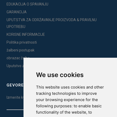
EDUKACIJA O SPAVANJU
GARANCIJA
UPUTSTVA ZA ODRŽAVANJE PROIZVODA & PRAVILNU
UPOTREBU
KORISNE INFORMACIJE
Politika privatnosti
žalbeni postupak
obrazac žalbe
Uputstvo za montažu
We use cookies
GEVOREST SLEEP QUALITY INDEX
This website uses cookies and other
tracking technologies to improve
Izmerite kvalitet vašeg sna. Uradite test ovde!
your browsing experience for the
following purposes:
to enable basic
functionality of the website
,
to