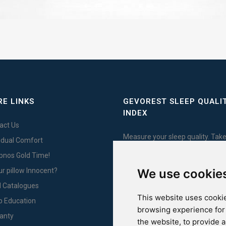
E LINKS
GEVOREST SLEEP QUALI
INDEX
act Us
Measure your sleep quality. Take
vidual Comfort
test here!
Ypnos Gold Time!
We use cookie
ur pillow Innocent?
l Catalogues
This website uses cookie
For Yachts
p Education
browsing experience for
anty
the website
,
to provide 