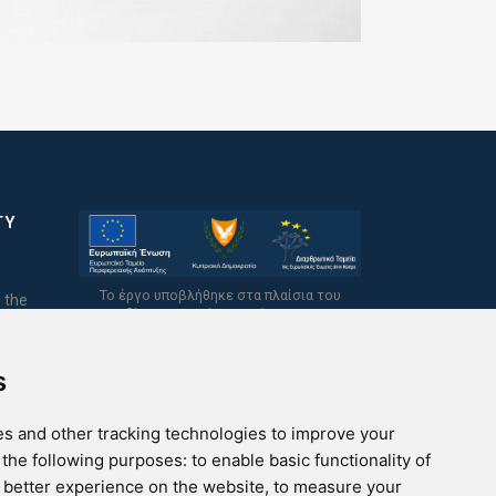
TY
Το έργο υποβλήθηκε στα πλαίσια του
 the
Σχεδίου Ψηφιακής Αναβάθμισης των
Επιχειρήσεων και συγχρηματοδοτείται από
το Ευρωπαϊκό Ταμείο Περιφερειακής
Ανάπτυξης και την Κυπριακή Δημοκρατία.
s
s and other tracking technologies to improve your
 the following purposes:
to enable basic functionality of
a better experience on the website
,
to measure your