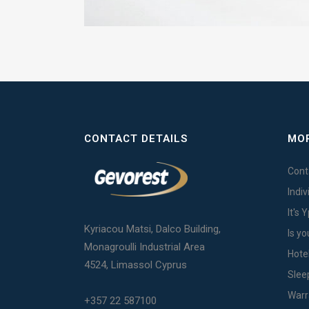
CONTACT DETAILS
MOR
Cont
Indi
It's 
Kyriacou Matsi, Dalco Building,
Is yo
Monagroulli Industrial Area
Hote
4524, Limassol Cyprus
Slee
Warr
+357 22 587100